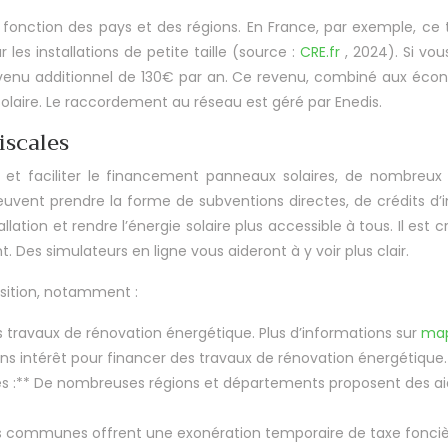
 en fonction des pays et des régions. En France, par exemple, c
les installations de petite taille (source :
CRE.fr
, 2024). Si vo
venu additionnel de 130€ par an. Ce revenu, combiné aux économ
solaire. Le raccordement au réseau est géré par Enedis.
iscales
re et faciliter le financement panneaux solaires, de nombreux
 peuvent prendre la forme de subventions directes, de crédits d’
allation et rendre l’énergie solaire plus accessible à tous. Il est
. Des simulateurs en ligne vous aideront à y voir plus clair.
position, notamment :
s travaux de rénovation énergétique. Plus d’informations sur
map
ans intérêt pour financer des travaux de rénovation énergétique.
nales :** De nombreuses régions et départements proposent des
es communes offrent une exonération temporaire de taxe fonciè