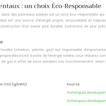
ntaux : un choix Éco-Responsable
t dans des panneaux solaires est un acte éco-responsable qui c
ire est une source d’énergie propre, renouvelable et inépuisabl
 construction d’un avenir plus durable. Examinons de plus prè
.
ne
s fossiles (charbon, pétrole, gaz) est responsable d’important
opre électricité à partir de l’énergie solaire, vous réduisez co
 de gaz à effet de serre pendant son fonctionnement. Selon l’
de CO2 (g/kWh)
Source
Statistiques.developpe
Statistiques.developpe