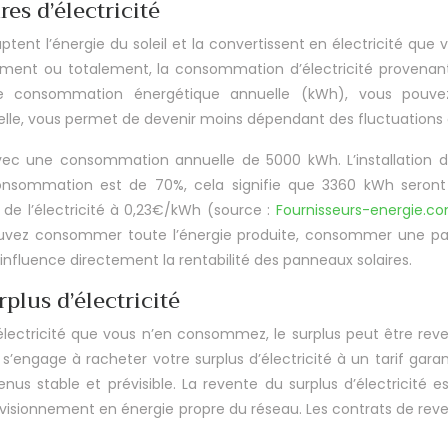
res d’électricité
aptent l’énergie du soleil et la convertissent en électricité qu
lement ou totalement, la consommation d’électricité provenant 
e consommation énergétique annuelle (kWh), vous pouvez r
elle, vous permet de devenir moins dépendant des fluctuations du
avec une consommation annuelle de 5000 kWh. L’installation 
onsommation est de 70%, cela signifie que 3360 kWh seront di
e l’électricité à 0,23€/kWh (source :
Fournisseurs-energie.
ez consommer toute l’énergie produite, consommer une partie
x influence directement la rentabilité des panneaux solaires.
plus d’électricité
d’électricité que vous n’en consommez, le surplus peut être rev
’engage à racheter votre surplus d’électricité à un tarif garanti
us stable et prévisible. La revente du surplus d’électricité e
rovisionnement en énergie propre du réseau. Les contrats de rev