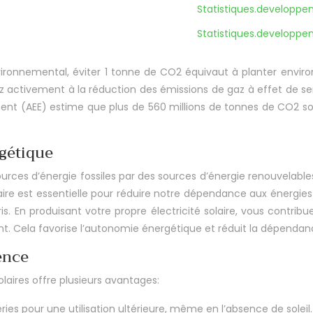
Statistiques.developpe
Statistiques.developpe
ronnemental, éviter 1 tonne de CO2 équivaut à planter environ
z activement à la réduction des émissions de gaz à effet de ser
ent (AEE) estime que plus de 560 millions de tonnes de CO2 s
rgétique
urces d’énergie fossiles par des sources d’énergie renouvelables, t
ire est essentielle pour réduire notre dépendance aux énergies fo
 En produisant votre propre électricité solaire, vous contribue
ent. Cela favorise l’autonomie énergétique et réduit la dépendan
ence
aires offre plusieurs avantages:
ries pour une utilisation ultérieure, même en l’absence de soleil.