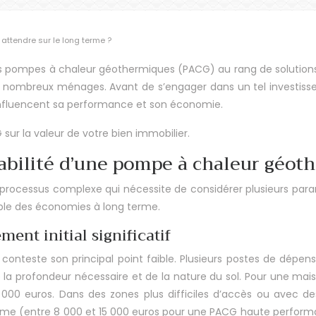
 attendre sur le long terme ?
 les pompes à chaleur géothermiques (PACG) au rang de solutio
e nombreux ménages. Avant de s’engager dans un tel investisseme
nfluencent sa performance et son économie.
ur la valeur de votre bien immobilier.
ntabilité d’une pompe à chaleur géo
un processus complexe qui nécessite de considérer plusieurs pa
able des économies à long terme.
ement initial significatif
s conteste son principal point faible. Plusieurs postes de dép
 la profondeur nécessaire et de la nature du sol. Pour une mais
00 euros. Dans des zones plus difficiles d’accès ou avec des
me (entre 8 000 et 15 000 euros pour une PACG haute performance