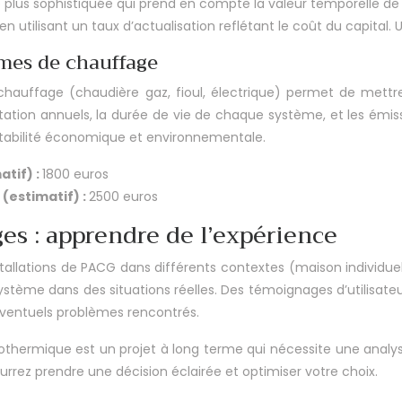
lus sophistiquée qui prend en compte la valeur temporelle de l’a
n utilisant un taux d’actualisation reflétant le coût du capital.
èmes de chauffage
uffage (chaudière gaz, fioul, électrique) permet de mettre e
ploitation annuels, la durée de vie de chaque système, et les é
entabilité économique et environnementale.
tif) :
1800 euros
(estimatif) :
2500 euros
es : apprendre de l’expérience
allations de PACG dans différents contextes (maison individuell
 système dans des situations réelles. Des témoignages d’utilisate
éventuels problèmes rencontrés.
hermique est un projet à long terme qui nécessite une analyse
urrez prendre une décision éclairée et optimiser votre choix.