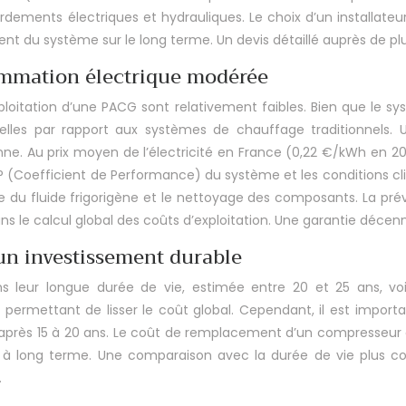
ements électriques et hydrauliques. Le choix d’un installateur 
ent du système sur le long terme. Un devis détaillé auprès de 
sommation électrique modérée
loitation d’une PACG sont relativement faibles. Bien que le sy
elles par rapport aux systèmes de chauffage traditionnels
 Au prix moyen de l’électricité en France (0,22 €/kWh en 202
(Coefficient de Performance) du système et les conditions clim
u fluide frigorigène et le nettoyage des composants. La prév
s le calcul global des coûts d’exploitation. Une garantie déc
 un investissement durable
 leur longue durée de vie, estimée entre 20 et 25 ans, voi
iode, permettant de lisser le coût global. Cependant, il est i
rès 15 à 20 ans. Le coût de remplacement d’un compresseur e
ité à long terme. Une comparaison avec la durée de vie plus c
.